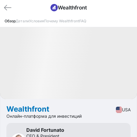
Wealthfront
Обзор
Детали
Условия
Почему Wealthfront
FAQ
Распродано
IPO
Fintech
🔥 Горящий оффер
Wealthfront
USA
Онлайн-платформа для инвестиций
David Fortunato
CEO & President