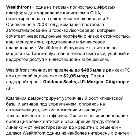
Wealthfront
– одна из первых полностью цифровых
платформ для управления капиталом в США,
ориентированная на поколения миллениалов и Z.
Основанная в 2008 году, компания построила
автоматизированный robo-advisor-сервис, который
сочетает инвестиционные портфели с низкой стоимостью,
кэш-менеджмент, кредитование и финансовое
планирование. Wealthfront обслуживает клиентов по
модели «software-only», обеспечивая быстрый, удобный и
недорогой доступ к инвестиционным решениям.
Wealthfront планирует привлечь до
$485 млн
в рамках IPO
при целевой оценке около
$2,05 млрд
. Среди
андеррайтеров –
Goldman Sachs, J.P. Morgan, Citigroup
и
др.
Компания демонстрирует устойчивый рост клиентской
базы и активов под управлением, опираясь на
автоматизацию, низкие комиссии и высокую
технологичность платформы. Сильное позиционирование
среди цифровых нативов и расширение продуктовой
линейки – от инвестирования до кредитных решений –
делают Wealthfront одним из наиболее интересных финтех-