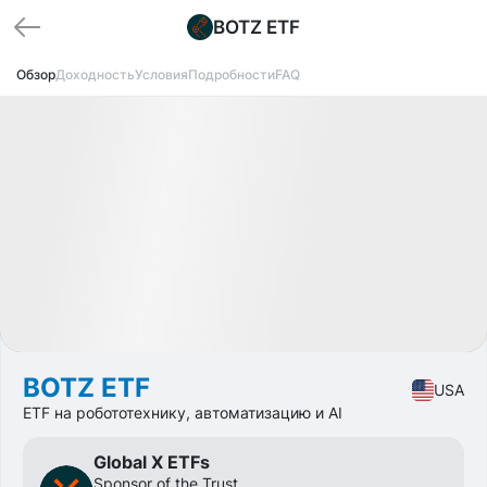
BOTZ ETF
Обзор
Доходность
Условия
Подробности
FAQ
Доступно
CAGR
+9,8%
Market
ETF
BOTZ ETF
USA
ETF на робототехнику, автоматизацию и AI
Global X ETFs
Sponsor of the Trust