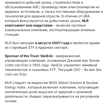
занимаются добычей урана, строительством и
обслуживанием АЭС, производством электроэнергии из
ядерных источников, а также поставками оборудования и
технологий для ядерной отрасли. В отличие от URA,
который фокусируется на добытчиках урана,
NLR
охватывает всю индустрию
– включая крупные
коммунальные компании, эксплуатирующие атомные
станции.
NLR был запущен
в августе 2007 года
и является одним
из старейших ETF в ядерном секторе.
Sponsor of the Trust: VanEck
– американская
управляющая компания, основанная Джоном ван Экком
(John van Eck) в 1955 году. VanEck управляет линейкой
тематических и сырьевых ETF. Текущий CEO – Ян ван Экк
(Jan van Eck).
NLR следует за индексом MVIS Global Uranium & Nuclear
Energy Index, который включает компании, получающие
значительную долю выручки от ядерной и урановой
деятельности. Индекс пересматривается на регулярной
основе.