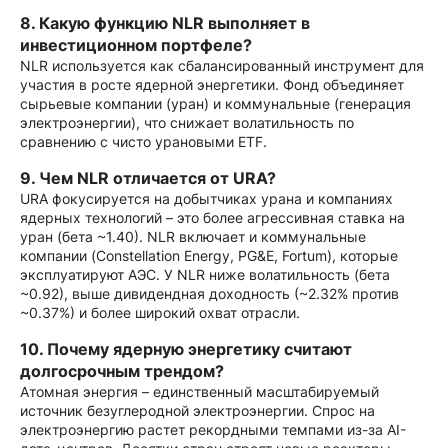
8. Какую функцию NLR выполняет в
инвестиционном портфеле?
NLR используется как сбалансированный инструмент для
участия в росте ядерной энергетики. Фонд объединяет
сырьевые компании (уран) и коммунальные (генерация
электроэнергии), что снижает волатильность по
сравнению с чисто урановыми ETF.
9. Чем NLR отличается от URA?
URA фокусируется на добытчиках урана и компаниях
ядерных технологий – это более агрессивная ставка на
уран (бета ~1.40). NLR включает и коммунальные
компании (Constellation Energy, PG&E, Fortum), которые
эксплуатируют АЭС. У NLR ниже волатильность (бета
~0.92), выше дивидендная доходность (~2.32% против
~0.37%) и более широкий охват отрасли.
10. Почему ядерную энергетику считают
долгосрочным трендом?
Атомная энергия – единственный масштабируемый
источник безуглеродной электроэнергии. Спрос на
электроэнергию растет рекордными темпами из-за AI-