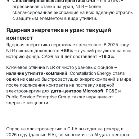
Сбалансированная альтернатива URA
– если URA –
агрессивная ставка на уран, NLR – более
сбалансированная экспозиция на всю ядерную отрасль
с защитным элементом в виде утилити.
Ядерная энергетика и уран: текущий
контекст
Ядерная энергетика переживает ренессанс. В 2025 году
NLR показал доходность
+56%
– лучший результат за всю
историю фонда. CAGR за 6 лет составляет
~19.3%
.
Ключевое отличие NLR от чисто урановых фондов –
наличие утилити-компаний
. Constellation Energy стала
одной из самых быстрорастущих энергокомпаний в мире
после подписания контракта на поставку ядерной
электроэнергии для
дата-центров Microsoft
. PG&E и
Public Service Enterprise Group также наращивают
ядерные мощности.
Спрос на электроэнергию в США выходит на рекорд в
2026 году (данные EIA), во многом из-за AI-дата-центров.