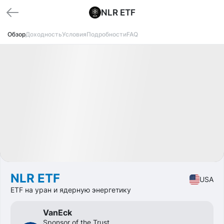
NLR ETF
Обзор
Доходность
Условия
Подробности
FAQ
Доступно
CAGR
+20%
Market
ETF
NLR ETF
USA
ETF на уран и ядерную энергетику
VanEck
Sponsor of the Trust