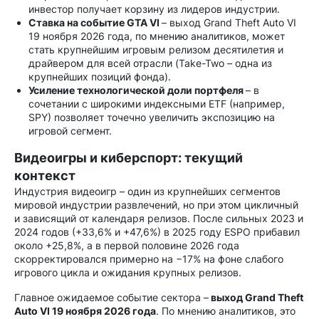
инвестор получает корзину из лидеров индустрии.
Ставка на событие GTA VI
– выход Grand Theft Auto VI
19 ноября 2026 года, по мнению аналитиков, может
стать крупнейшим игровым релизом десятилетия и
драйвером для всей отрасли (Take-Two – одна из
крупнейших позиций фонда).
Усиление технологической доли портфеля
– в
сочетании с широкими индексными ETF (например,
SPY) позволяет точечно увеличить экспозицию на
игровой сегмент.
Видеоигры и киберспорт: текущий
контекст
Индустрия видеоигр – один из крупнейших сегментов
мировой индустрии развлечений, но при этом цикличный
и зависящий от календаря релизов. После сильных 2023 и
2024 годов (+33,6% и +47,6%) в 2025 году ESPO прибавил
около +25,8%, а в первой половине 2026 года
скорректировался примерно на −17% на фоне слабого
игрового цикла и ожидания крупных релизов.
Главное ожидаемое событие сектора –
выход Grand Theft
Auto VI 19 ноября 2026 года
. По мнению аналитиков, это