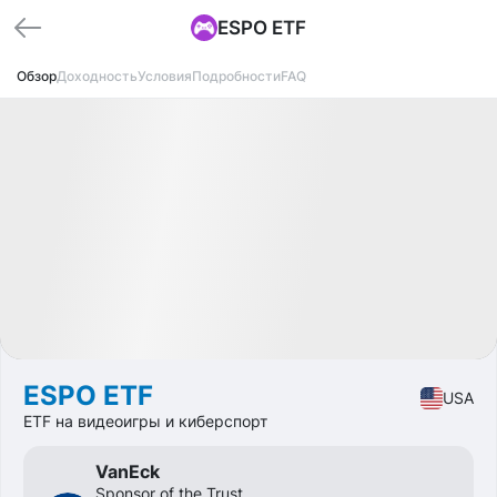
ESPO ETF
Обзор
Доходность
Условия
Подробности
FAQ
Доступно
CAGR
+9.7%
Market
ETF
ESPO ETF
USA
ETF на видеоигры и киберспорт
VanEck
Sponsor of the Trust