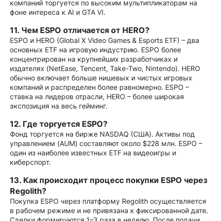
компаний торгуется по высоким мультипликаторам на
фоне интереса к AI и GTA VI.
11. Чем ESPO отличается от HERO?
ESPO и HERO (Global X Video Games & Esports ETF) – два
основных ETF на игровую индустрию. ESPO более
концентрирован на крупнейших разработчиках и
издателях (NetEase, Tencent, Take-Two, Nintendo). HERO
обычно включает больше нишевых и чистых игровых
компаний и распределен более равномерно. ESPO –
ставка на лидеров отрасли, HERO – более широкая
экспозиция на весь гейминг.
12. Где торгуется ESPO?
Фонд торгуется на бирже NASDAQ (США). Активы под
управлением (AUM) составляют около $228 млн. ESPO –
один из наиболее известных ETF на видеоигры и
киберспорт.
13. Как происходит процесс покупки ESPO через
Regolith?
Покупка ESPO через платформу Regolith осуществляется
в рабочем режиме и не привязана к фиксированной дате.
Сделки формируются 1–3 раза в неделю. После подачи