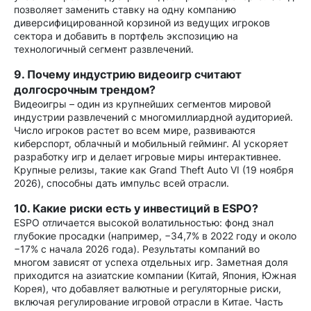
позволяет заменить ставку на одну компанию
диверсифицированной корзиной из ведущих игроков
сектора и добавить в портфель экспозицию на
технологичный сегмент развлечений.
9. Почему индустрию видеоигр считают
долгосрочным трендом?
Видеоигры – один из крупнейших сегментов мировой
индустрии развлечений с многомиллиардной аудиторией.
Число игроков растет во всем мире, развиваются
киберспорт, облачный и мобильный гейминг. AI ускоряет
разработку игр и делает игровые миры интерактивнее.
Крупные релизы, такие как Grand Theft Auto VI (19 ноября
2026), способны дать импульс всей отрасли.
10. Какие риски есть у инвестиций в ESPO?
ESPO отличается высокой волатильностью: фонд знал
глубокие просадки (например, −34,7% в 2022 году и около
−17% с начала 2026 года). Результаты компаний во
многом зависят от успеха отдельных игр. Заметная доля
приходится на азиатские компании (Китай, Япония, Южная
Корея), что добавляет валютные и регуляторные риски,
включая регулирование игровой отрасли в Китае. Часть