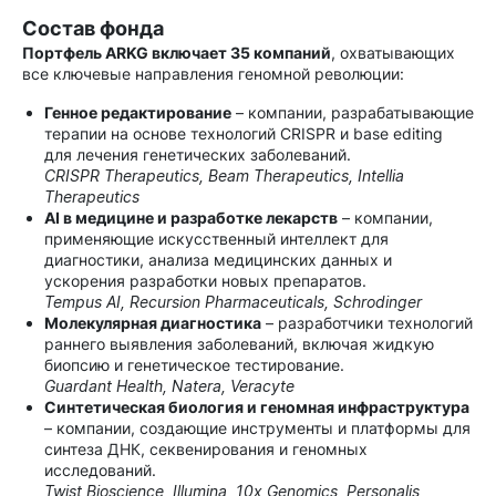
Состав фонда
Портфель ARKG включает 35 компаний
, охватывающих
все ключевые направления геномной революции:
Генное редактирование
– компании, разрабатывающие
терапии на основе технологий CRISPR и base editing
для лечения генетических заболеваний.
CRISPR Therapeutics, Beam Therapeutics, Intellia
Therapeutics
AI в медицине и разработке лекарств
– компании,
применяющие искусственный интеллект для
диагностики, анализа медицинских данных и
ускорения разработки новых препаратов.
Tempus AI, Recursion Pharmaceuticals, Schrodinger
Молекулярная диагностика
– разработчики технологий
раннего выявления заболеваний, включая жидкую
биопсию и генетическое тестирование.
Guardant Health, Natera, Veracyte
Синтетическая биология и геномная инфраструктура
– компании, создающие инструменты и платформы для
синтеза ДНК, секвенирования и геномных
исследований.
Twist Bioscience, Illumina, 10x Genomics, Personalis