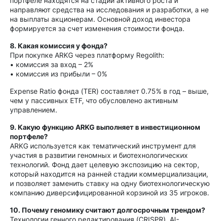
портфеле находятся на стадии активного роста и
направляют средства на исследования и разработки, а не
на выплаты акционерам. Основной доход инвестора
формируется за счет изменения стоимости фонда.
8. Какая комиссия у фонда?
При покупке ARKG через платформу Regolith:
• комиссия за вход – 2%
• комиссия из прибыли – 0%
Expense Ratio фонда (TER) составляет 0.75% в год – выше,
чем у пассивных ETF, что обусловлено активным
управлением.
9. Какую функцию ARKG выполняет в инвестиционном
портфеле?
ARKG используется как тематический инструмент для
участия в развитии геномных и биотехнологических
технологий. Фонд дает целевую экспозицию на сектор,
который находится на ранней стадии коммерциализации,
и позволяет заменить ставку на одну биотехнологическую
компанию диверсифицированной корзиной из 35 игроков.
10. Почему геномику считают долгосрочным трендом?
Технологии генного редактирования (CRISPR), AI-