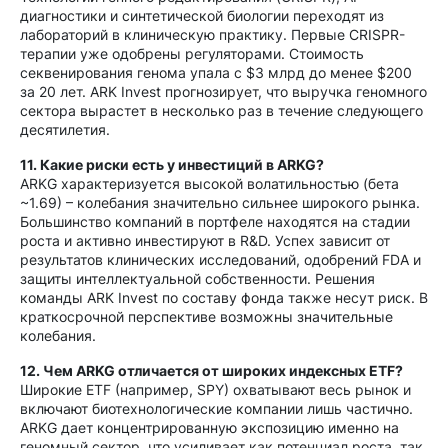
диагностики и синтетической биологии переходят из
лабораторий в клиническую практику. Первые CRISPR-
терапии уже одобрены регуляторами. Стоимость
секвенирования генома упала с $3 млрд до менее $200
за 20 лет. ARK Invest прогнозирует, что выручка геномного
сектора вырастет в несколько раз в течение следующего
десятилетия.
11. Какие риски есть у инвестиций в ARKG?
ARKG характеризуется высокой волатильностью (бета
~1.69) – колебания значительно сильнее широкого рынка.
Большинство компаний в портфеле находятся на стадии
роста и активно инвестируют в R&D. Успех зависит от
результатов клинических исследований, одобрений FDA и
защиты интеллектуальной собственности. Решения
команды ARK Invest по составу фонда также несут риск. В
краткосрочной перспективе возможны значительные
колебания.
12. Чем ARKG отличается от широких индексных ETF?
Широкие ETF (например, SPY) охватывают весь рынок и
включают биотехнологические компании лишь частично.
ARKG дает концентрированную экспозицию именно на
геномный сектор, что усиливает как потенциал роста, так