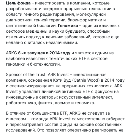
Цель фонда
– инвестировать в компании, которые
разрабатывают и внедряют прорывные технологии в
области генного редактирования, молекулярной
диагностики, генной терапии, биоинформатики и
синтетической биологии.
Геномика
– один из ключевых
секторов медицины и науки будущего, способный
изменить подход к лечению заболеваний, которые еще
недавно считались неизлечимыми.
ARKG был
запущен в 2014 году
и является одним из
наиболее известных тематических ETF в секторе
геномики и биотехнологий.
Sponsor of the Trust: ARK Invest – инвестиционная
компания, основанная Кэти Вуд (Cathie Wood) в 2014 году
и специализирующаяся на прорывных технологиях. ARK
Invest управляет линейкой активных ETF с фокусом на
инновационные секторы: искусственный интеллект,
робототехника, финтех, космос и геномика.
В отличие от большинства ETF, ARKG не следует за
индексом – команда ARK Invest самостоятельно отбирает
и пересматривает состав фонда на основе собственных
исследований. Это позволяет оперативно реагировать на