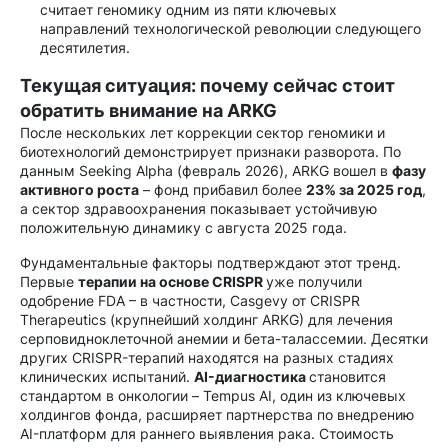
считает геномику одним из пяти ключевых
направлений технологической революции следующего
десятилетия.
Текущая ситуация: почему сейчас стоит
обратить внимание на ARKG
После нескольких лет коррекции сектор геномики и
биотехнологий демонстрирует признаки разворота. По
данным Seeking Alpha (февраль 2026), ARKG вошел в
фазу
активного роста
– фонд прибавил более
23% за 2025 год
,
а сектор здравоохранения показывает устойчивую
положительную динамику с августа 2025 года.
Фундаментальные факторы подтверждают этот тренд.
Первые
терапии на основе CRISPR
уже получили
одобрение FDA – в частности, Casgevy от CRISPR
Therapeutics (крупнейший холдинг ARKG) для лечения
серповидноклеточной анемии и бета-талассемии. Десятки
других CRISPR-терапий находятся на разных стадиях
клинических испытаний.
AI-диагностика
становится
стандартом в онкологии – Tempus AI, один из ключевых
холдингов фонда, расширяет партнерства по внедрению
AI-платформ для раннего выявления рака. Стоимость