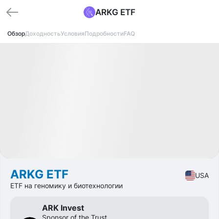
ARKG ETF
Обзор
Доходность
Условия
Подробности
FAQ
Доступно
CAGR
+5.5%
Market
ETF
ARKG ETF
USA
ETF на геномику и биотехнологии
ARK Invest
Sponsor of the Trust