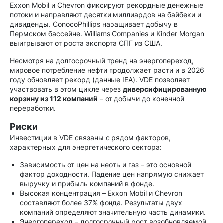
Exxon Mobil и Chevron фиксируют рекордные денежные
потоки и направляют десятки миллиардов на байбеки и
дивиденды. ConocoPhillips наращивает добычу в
Пермском бассейне. Williams Companies и Kinder Morgan
выигрывают от роста экспорта СПГ из США.
Несмотря на долгосрочный тренд на энергопереход,
мировое потребление нефти продолжает расти и в 2026
году обновляет рекорд (данные IEA). VDE позволяет
участвовать в этом цикле через
диверсифицированную
корзину из 112 компаний
– от добычи до конечной
переработки.
Риски
Инвестиции в VDE связаны с рядом факторов,
характерных для энергетического сектора:
Зависимость от цен на нефть и газ – это основной
фактор доходности. Падение цен напрямую снижает
выручку и прибыль компаний в фонде.
Высокая концентрация – Exxon Mobil и Chevron
составляют более 37% фонда. Результаты двух
компаний определяют значительную часть динамики.
Энергопереход – долгосрочный рост возобновляемой