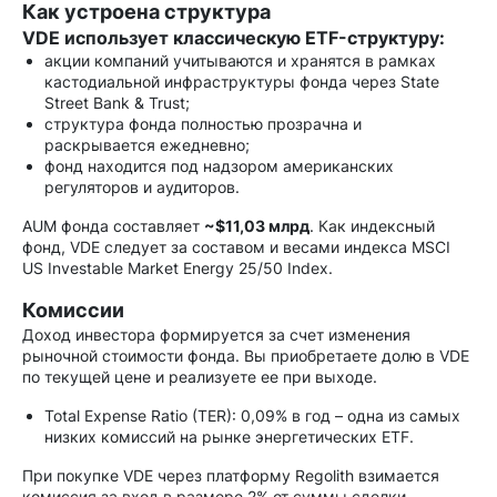
Как устроена структура
VDE использует классическую ETF-структуру:
акции компаний учитываются и хранятся в рамках
кастодиальной инфраструктуры фонда через State
Street Bank & Trust;
структура фонда полностью прозрачна и
раскрывается ежедневно;
фонд находится под надзором американских
регуляторов и аудиторов.
AUM фонда составляет
~$11,03 млрд
. Как индексный
фонд, VDE следует за составом и весами индекса MSCI
US Investable Market Energy 25/50 Index.
Комиссии
Доход инвестора формируется за счет изменения
рыночной стоимости фонда. Вы приобретаете долю в VDE
по текущей цене и реализуете ее при выходе.
Total Expense Ratio (TER): 0,09% в год – одна из самых
низких комиссий на рынке энергетических ETF.
При покупке VDE через платформу Regolith взимается
комиссия за вход в размере 2% от суммы сделки.