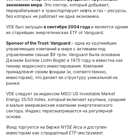
экономики мира
. Это сектор, который добывает,
перерабатывает и транспортирует нефть и газ – ресурсы,
без которых не работает ни одна экономика.
VDE был запущен
в сентябре 2004 года
и является одним
из старейших энергетических ETF от Vanguard.
Sponsor of the Trust: Vanguard
– одна из крупнейших
управляющих компаний в мире с активами под
управлением свыше $9 трлн. Vanguard была основана
Джоном Боглом (John Bogle) в 1975 году и известна как
пионер индексного инвестирования. Компания
принадлежит своим фондам (и, соответственно,
инвесторам), что делает ее структуру уникальной на
рынке.
VDE следует за индексом MSCI US Investable Market
Energy 25/50 Index, который включает крупные, средние
и малые американские компании энергетического
сектора. Индекс пересматривается на регулярной
основе.
Фонд торгуется на бирже NYSE Arca и доступен
инвесторам как стандартный ETF-инструмент.