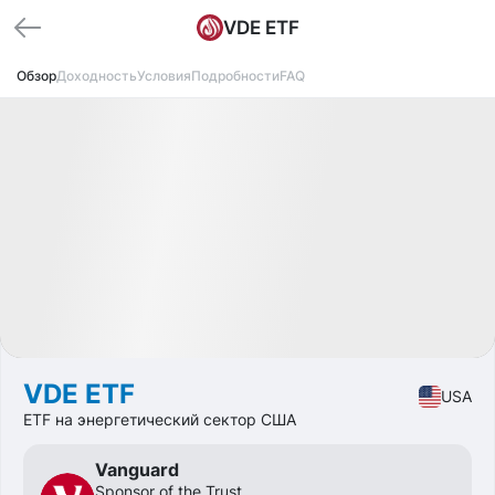
VDE ETF
Обзор
Доходность
Условия
Подробности
FAQ
Доступно
CAGR
+22.9%
Market
ETF
VDE ETF
USA
ETF на энергетический сектор США
Vanguard
Sponsor of the Trust