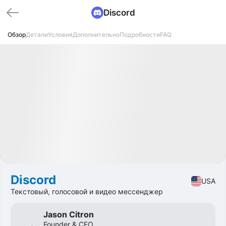
Discord
Обзор
Детали
Условия
Дополнительно
Подробности
FAQ
Доступно
Ожидаемый выход IPO
д
ч
м
с
Pre-IPO
Software
Discord
USA
Текстовый, голосовой и видео мессенджер
Jason Citron
Founder & CEO