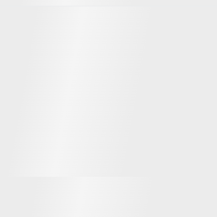
Знаменитости в Discord
Bella Poarch
Lil Nas X
Видеоблогер и певица
Американский рэпер,
прославившийся хитом
Town Road'
Сооснователи Discord