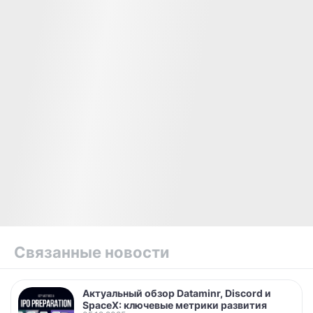
Jason Citron
Stanislav Vishnevsk
CEO & Co-Founder
Co-Founder & CTO
Является одним из основателей
Отвечает за архитектуру и
Discord и сыграл ключевую роль в
развитие платформы Disco
её развитии. До этого основал
Выпускник Калифорнийск
студию Hammer & Chisel и
государственного универс
компанию OpenFeint,
Нортридже, ранее работа
занимавшуюся социальными
программистом в стартап
играми для мобильных устройств.
Кремниевой долины.
Связанные новости
Актуальный обзор Dataminr, Discord и
SpaceX: ключевые метрики развития