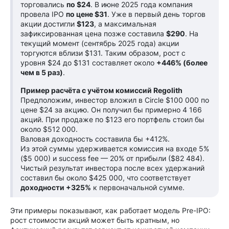
торговались
по $24
. В июне 2025 года компания
провела IPO
по цене $31
. Уже в первый день торгов
акции достигли
$123
, а максимальная
зафиксированная цена позже составила
$290
. На
текущий момент (сентябрь 2025 года) акции
торгуются вблизи $131. Таким образом, рост с
уровня $24 до $131 составляет около
+446% (более
чем в 5 раз)
.
Пример расчёта с учётом комиссий Regolith
Предположим, инвестор вложил в Circle $100 000 по
цене $24 за акцию. Он получил бы примерно 4 166
акций. При продаже по $123 его портфель стоил бы
около $512 000.
Валовая доходность составила бы +412%.
Из этой суммы удерживается комиссия на входе 5%
($5 000) и success fee — 20% от прибыли ($82 484).
Чистый результат инвестора после всех удержаний
составил бы около $425 000, что соответствует
доходности +325%
к первоначальной сумме.
Эти примеры показывают, как работает модель Pre-IPO:
рост стоимости акций может быть кратным, но