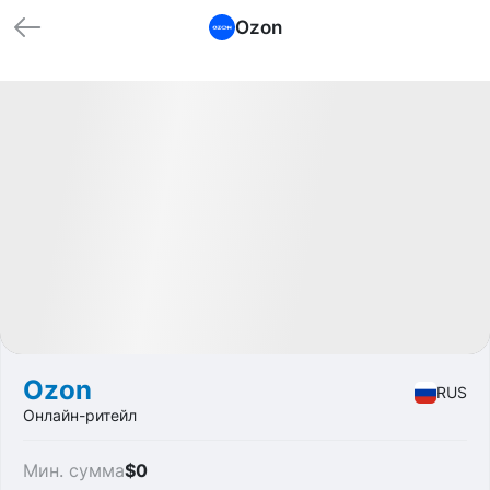
Ozon
🏁 Закрытые
Profit
+113.43%
IPO
Software
Ozon
RUS
Онлайн-ритейл
Мин. сумма
$0