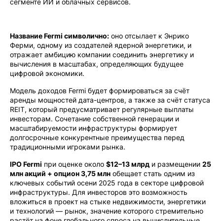
сегменте ИИ и облачных сервисов.
Название Fermi символично:
оно отсылает к Энрико
Ферми, одному из создателей ядерной энергетики, и
отражает амбицию компании соединить энергетику и
вычисления в масштабах, определяющих будущее
цифровой экономики.
Модель доходов Fermi будет формироваться за счёт
аренды мощностей дата-центров, а также за счёт статуса
REIT, который предусматривает регулярные выплаты
инвесторам. Сочетание собственной генерации и
масштабируемости инфраструктуры формирует
долгосрочные конкурентные преимущества перед
традиционными игроками рынка.
IPO Fermi
при оценке около
$12–13 млрд
и размещении
25
млн акций + опцион 3,75 млн
обещает стать одним из
ключевых событий осени 2025 года в секторе цифровой
инфраструктуры. Для инвесторов это возможность
вложиться в проект на стыке недвижимости, энергетики
и технологий — рынок, значение которого стремительно
растёт на фоне глобального спроса на вычислительные