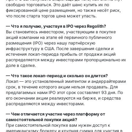
свободно торговаться. Это даёт шанс купить их по
фиксированной цене размещения, но также несёт риск,
что после старта торгов цена может упасть.
— Что я получаю, участвуя в IPO через Regolith?
Вы становитесь инвестором, участвующим в покупке
акций компании на этапе её первичного публичного
размещения (IPO) через нашу партнёрскую
инфраструктуру в США. После завершения сделки и
истечения локап-периода прибыль от продажи акций
распределяется между инвесторами пропорционально их
доле в сделке.
— Что такое локап-период и сколько он длится?
Локап — это установленный эмитентом и андеррайтерами
срок, в течение которого акции нельзя продавать. Для
предлагаемых нами IPO этот срок составляет 93 дня. По
его окончании акции реализуются на бирже, и средства
распределяются между инвесторами.
— Чем отличается участие через платформу от
самостоятельной покупки акций?
При самостоятельной покупке вам нужен доступ к
американскому брокеру и крупная сумма для участия в