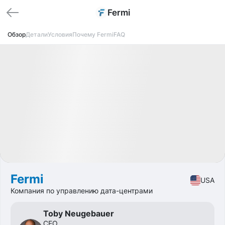
Fermi
Обзор
Детали
Условия
Почему Fermi
FAQ
Распродано
IPO
Real estate
🔥 Горящий оффер
Fermi
USA
Компания по управлению дата-центрами
Toby Neugebauer
CEO