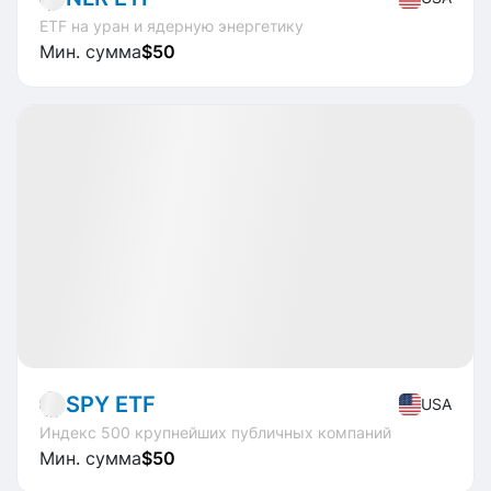
ETF на уран и ядерную энергетику
Мин. сумма
$50
Доступно
CAGR
+16.3%
Market
ETF
SPY ETF
USA
Индекс 500 крупнейших публичных компаний
Мин. сумма
$50