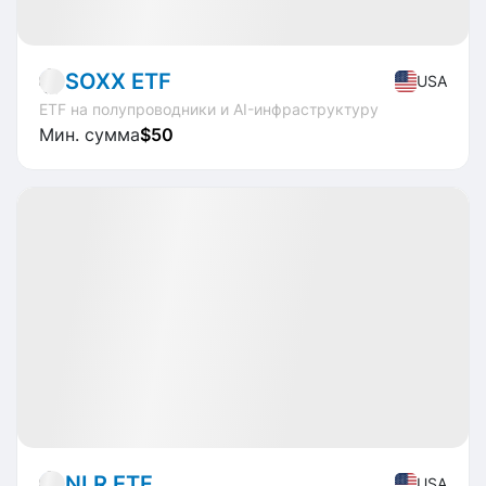
Market
ETF
SOXX ETF
USA
ETF на полупроводники и AI-инфраструктуру
Мин. сумма
$50
Доступно
CAGR
+20%
Market
ETF
NLR ETF
USA