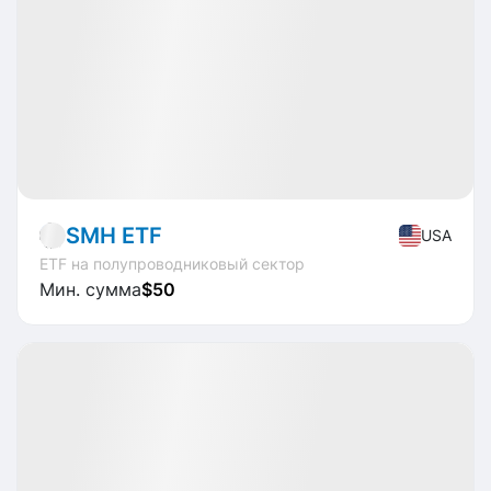
Market
ETF
SMH ETF
USA
ETF на полупроводниковый сектор
Мин. сумма
$50
Доступно
CAGR
+29.9%