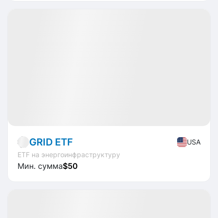
Доступно
CAGR
+15.0%
Market
ETF
GRID ETF
USA
ETF на энергоинфраструктуру
Мин. сумма
$50
Доступно
CAGR
+29.7%