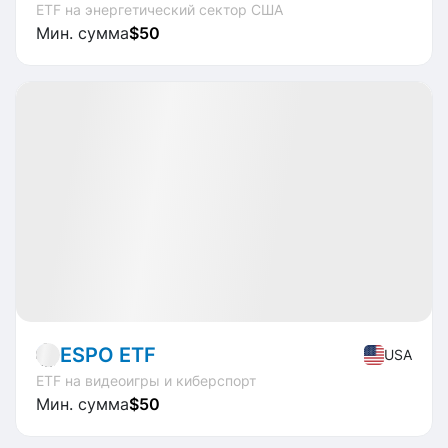
ETF на энергетический сектор США
Мин. сумма
$50
Доступно
CAGR
+9.7%
Market
ETF
ESPO ETF
USA
ETF на видеоигры и киберспорт
Мин. сумма
$50