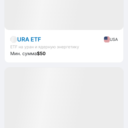
Market
ETF
URA ETF
USA
ETF на уран и ядерную энергетику
Мин. сумма
$50
Доступно
CAGR
+22.5%
Market
ETF