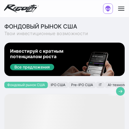
ФОНДОВЫЙ РЫНОК США
Твои инвестиционные возможности
Инвестируй с кратным
потенциалом роста
Все предложения
Фондовый рынок США
IPO США
Pre-IPO США
IT
AI-технолог
Доступно
DY
+20.72%