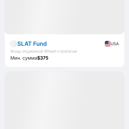
Fund
Stocks
SLAT Fund
USA
Фонд опционной Wheel-стратегии
Мин. сумма
$375
Доступно
CAGR
+24.9%