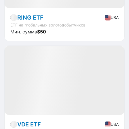
RING ETF
USA
ETF на глобальных золотодобытчиков
Мин. сумма
$50
Доступно
CAGR
+22.9%
Market
ETF
VDE ETF
USA