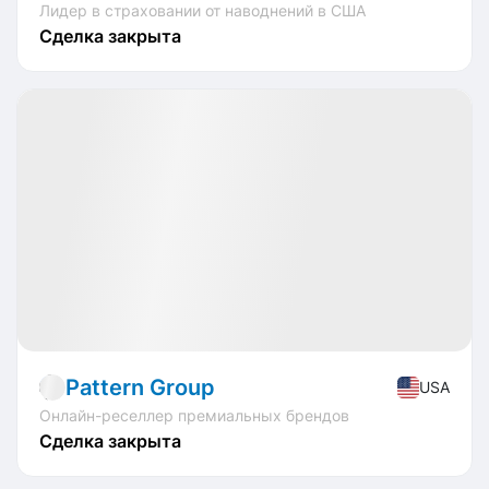
Лидер в страховании от наводнений в США
Сделка закрыта
🏁 Закрытые
Profit
-14.29%
IPO
Software
Pattern Group
USA
Онлайн-реселлер премиальных брендов
Сделка закрыта