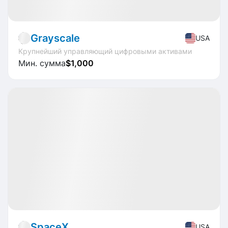
IPO
Crypto
🔥
Горящий оффер
Grayscale
USA
Крупнейший управляющий цифровыми активами
Мин. сумма
$1,000
Распродано
IPO
Transport
🔥
Горящий оффер
SpaceX
USA