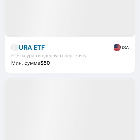
Market
ETF
URA ETF
USA
ETF на уран и ядерную энергетику
Мин. сумма
$50
Доступно