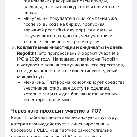
где компания раскрывает свои доходы,
расходы, главных конкурентов и возможные
риски.
Минусы. Вы покупаете акции компаний уже
после их выхода на биржу, пропуская
взрывной рост (first-day pop), тем самым
получая ниже доходность, чем участники,
которые вошли по цене размещения.
Коллективные инвестиции и синдикаты (модель
Regolith).
Это прогрессивный формат участия в
IPO в 2026 году. Например, платформа Regolith
выступает в роли институционального агрегатора,
объединяя коллективные инвестиции в единый
мощный пул.
Механика. Платформа консолидирует средства
участников, открывая доступ к сделкам,
которые закрыты для большинства частных
инвесторов напрямую.
Через кого проходит участие в IPO?
Regolith работает через американскую структуру,
которая взаимодействует с лицензированным
брокером в США. Наш партнёр самостоятельно
отбирает перспективные IPO и участвует в