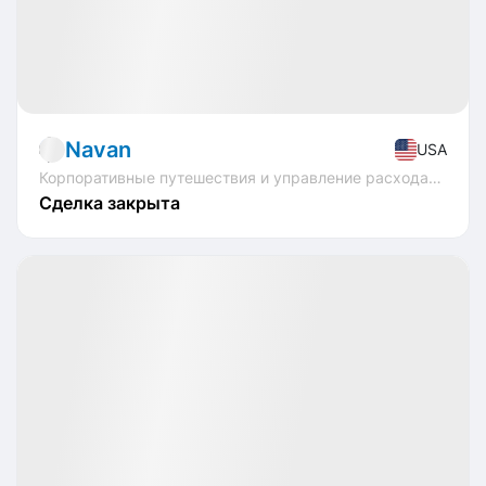
IPO
Fintech
Navan
USA
Корпоративные путешествия и управление расходами
Сделка закрыта
🏁 Закрытые
Profit
-1.25%
IPO
Edtech