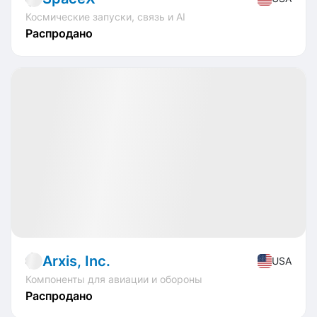
Космические запуски, связь и AI
Распродано
Распродано
IPO
Manufacture
🔥
Горящий оффер
Arxis, Inc.
USA
Компоненты для авиации и обороны
Распродано