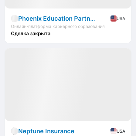
Phoenix Education Partners
USA
Онлайн-платформа карьерного образования
Сделка закрыта
🏁 Закрытые
Profit
+45.70%
IPO
Fintech
Neptune Insurance
USA