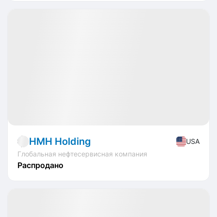
Распродано
IPO
Energy
🔥
Горящий оффер
HMH Holding
USA
Глобальная нефтесервисная компания
Распродано
🏁 Закрытые
Profit
-40.00%