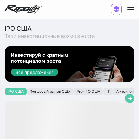
IPO США
Твои инвестиционные возможности
Инвестируй с кратным
потенциалом роста
Все предложения
IPO США
Фондовый рынок США
Pre-IPO США
IT
AI-технолог
Доступно
CAGR
+29.9%