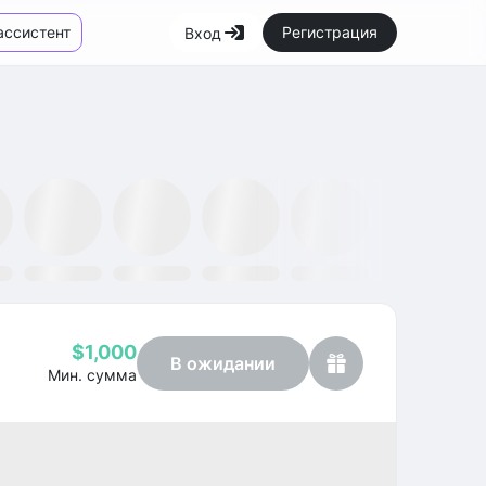
ассистент
Регистрация
Вход
Маркетплейс
Новости
SMH ETF
Kraken
MetaMask
Dataminr
OpenSea
$1,000
В ожидании
Мин. сумма
Profit
+45.70%