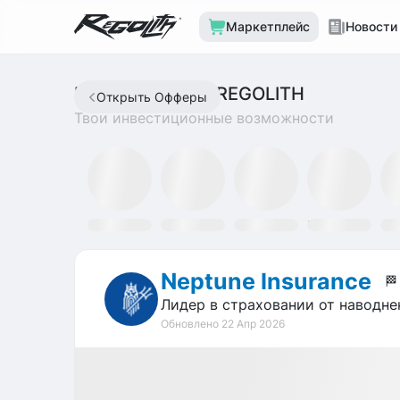
Маркетплейс
Новости
МАРКЕТПЛЕЙС REGOLITH
Открыть Офферы
Твои инвестиционные возможности
Mining Fund
SLAT Fund
Discord
Tron Staking Fund
SO
Neptune Insurance
🏁
Лидер в страховании от наводн
Обновлено 22 Апр 2026