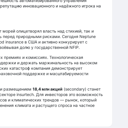
пешность автоматизированного управления
 репутацию инновационного и надёжного игрока на
 морей олицетворял власть над стихией, так и
ь перед природными рисками. Сегодня Neptune
d insurance в США и активно конкурирует с
оёвывая долю у государственной NFIP.
ых премиях и комиссиях. Технологическая
здержки и держать маржинальность на высоком
ских катастроф компания демонстрирует
раховочной поддержке и масштабируемости
и размещением
18,4 млн акций
(secondary) станет
секторе insurtech. Для инвесторов это возможность
нсов и климатических трендов — рынок, который
енения климата и растущего спроса на частное