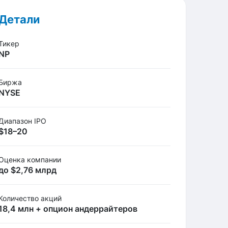
Детали
Тикер
NP
Биржа
NYSE
Диапазон IPO
$18–20
Оценка компании
до $2,76 млрд
Количество акций
18,4 млн + опцион андеррайтеров