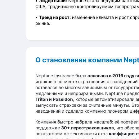
•
Лидер ниши:
Neptune стала ведущим частным
США, традиционно контролируемом госпрограм
•
Тренд на рост:
изменение климата и рост спр
рынка.
О становлении компании Nept
Neptune Insurance была
основана в 2016 году 
игроков в сегменте страхования от наводнений.
оставался во многом зависимым от государств
медленными и непрозрачными. Neptune предло
Triton и Poseidon
, которые автоматизировали а
выпускать страховки за считанные минуты. Это
наводнений и сделало компанию пионером цифр
Компания быстро набрала масштаб: её портфел
поддержке
30+ перестраховщиков
, что обес
показателем эффективности стал
коэффициент