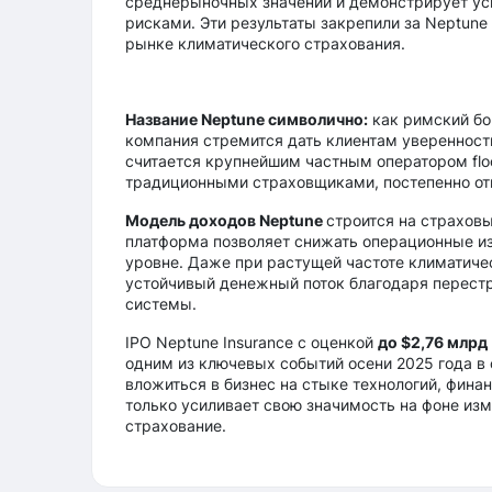
среднерыночных значений и демонстрирует ус
рисками. Эти результаты закрепили за Neptune
рынке климатического страхования.
Название Neptune символично:
как римский бог
компания стремится дать клиентам уверенност
считается крупнейшим частным оператором floo
традиционными страховщиками, постепенно отв
Модель доходов Neptune
строится на страхов
платформа позволяет снижать операционные и
уровне. Даже при растущей частоте климатиче
устойчивый денежный поток благодаря перест
системы.
IPO Neptune Insurance с оценкой
до $2,76 млрд
одним из ключевых событий осени 2025 года в 
вложиться в бизнес на стыке технологий, фина
только усиливает свою значимость на фоне изм
страхование.