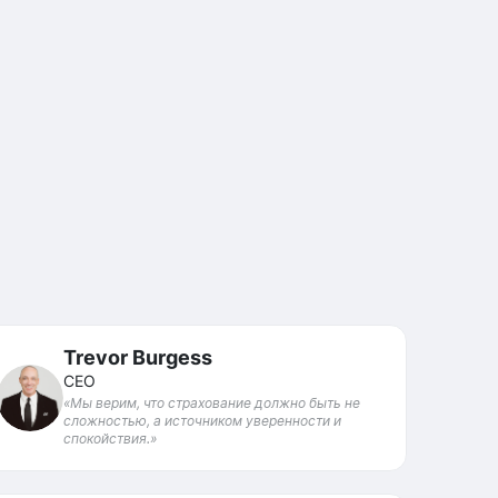
Trevor Burgess
CEO
«Мы верим, что страхование должно быть не
сложностью, а источником уверенности и
спокойствия.»