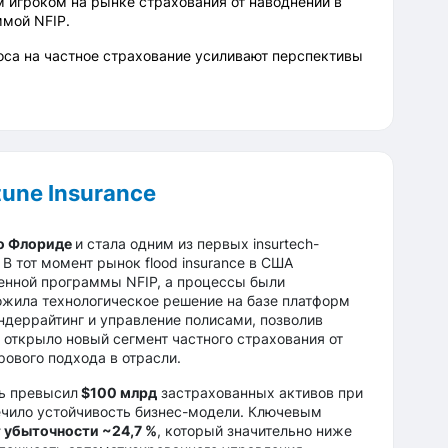
 игроком на рынке страхования от наводнений в
мой NFIP.
оса на частное страхование усиливают перспективы
une Insurance
во Флориде
и стала одним из первых insurtech-
 В тот момент рынок flood insurance в США
енной программы NFIP, а процессы были
жила технологическое решение на базе платформ
ндеррайтинг и управление полисами, позволив
 открыло новый сегмент частного страхования от
ового подхода в отрасли.
ь превысил
$100 млрд
застрахованных активов при
печило устойчивость бизнес-модели. Ключевым
 убыточности ~24,7 %
, который значительно ниже