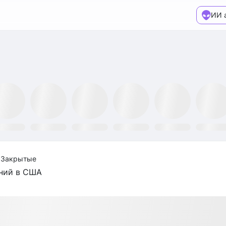
ИИ 
XX ETF
GLTR ETF
NLR ETF
SPY ETF
GRID ETF
AIQ ETF
 Закрытые
ений в США