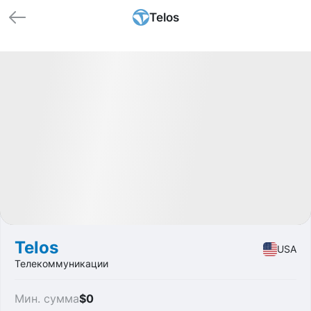
Telos
🏁 Закрытые
Profit
+109.88%
IPO
Security
Telos
USA
Телекоммуникации
Мин. сумма
$0