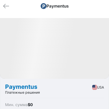
Paymentus
🏁 Закрытые
Profit
+3.41%
IPO
Fintech
Paymentus
USA
Платежные решения
Мин. сумма
$0