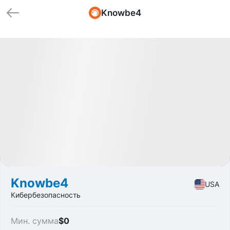
Knowbe4
🏁 Закрытые
Profit
+67.56%
IPO
Security
Knowbe4
USA
Кибербезопасность
Мин. сумма
$0