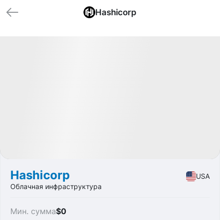
Hashicorp
🏁 Закрытые
Profit
-28.14%
IPO
Software
Hashicorp
USA
Облачная инфраструктура
Мин. сумма
$0