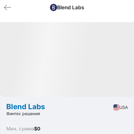
Blend Labs
🏁 Закрытые
Profit
-19.44%
IPO
Fintech
Blend Labs
USA
Финтех решения
Мин. сумма
$0