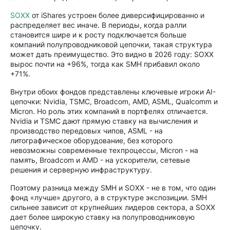
SOXX
от iShares устроен более диверсифицированно и
распределяет вес иначе. В периоды, когда ралли
становится шире и к росту подключается больше
компаний полупроводниковой цепочки, такая структура
может дать преимущество. Это видно в 2026 году: SOXX
вырос почти на +96%, тогда как SMH прибавил около
+71%.
Внутри обоих фондов представлены ключевые игроки AI-
цепочки: Nvidia, TSMC, Broadcom, AMD, ASML, Qualcomm и
Micron. Но роль этих компаний в портфелях отличается.
Nvidia и TSMC дают прямую ставку на вычисления и
производство передовых чипов, ASML - на
литографическое оборудование, без которого
невозможны современные техпроцессы, Micron - на
память, Broadcom и AMD - на ускорители, сетевые
решения и серверную инфраструктуру.
Поэтому разница между SMH и SOXX - не в том, что один
фонд «лучше» другого, а в структуре экспозиции. SMH
сильнее зависит от крупнейших лидеров сектора, а SOXX
дает более широкую ставку на полупроводниковую
цепочку.