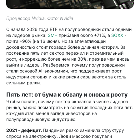
Процессор Nvidia. Фото: Nvidia
С начала 2026 года ETF на полупроводники стали одними
из лидеров рынка:
SMH
прибавил около +71%, а
SOXX
-
почти +96% (на 16 июня). Но за впечатляющей
доходностью стоит гораздо более длинная история. За
последние пять лет сектор пережил и стремительный
рост, и коррекцию более чем на 30%, прежде чем вновь
выйти в лидеры. Разберемся, почему полупроводники
стали основой AI-экономики, что поддерживает рост
индустрии сегодня и какие риски скрываются за столь
сильным ралли.
Пять лет: от бума к обвалу и снова к росту
Чтобы понять, почему сектор оказался в числе лидеров
рынка, важно посмотреть на события последних пяти лет:
каждый этап менял взгляд инвесторов на
полупроводниковую индустрию.
2021 - дефицит.
Пандемия резко изменила структуру
спроса на электронику. Люди массово покупали