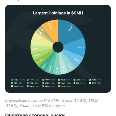
Крупнейшие позиции ETF SMH: Nvidia (19,4%), TSMC
(11,5%), Broadcom (7,9%) и другие.
Обратная сторона: риски