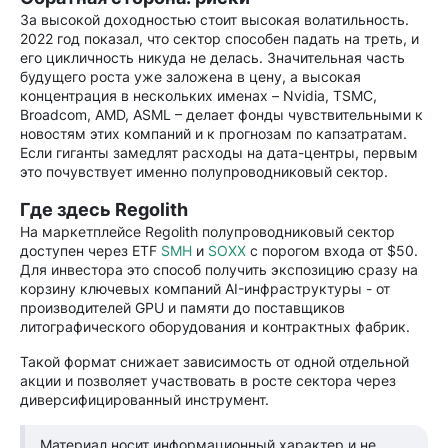
За высокой доходностью стоит высокая волатильность.
2022 год показал, что сектор способен падать на треть, и
его цикличность никуда не делась. Значительная часть
будущего роста уже заложена в цену, а высокая
концентрация в нескольких именах – Nvidia, TSMC,
Broadcom, AMD, ASML – делает фонды чувствительными к
новостям этих компаний и к прогнозам по капзатратам.
Если гиганты замедлят расходы на дата-центры, первым
это почувствует именно полупроводниковый сектор.
Где здесь Regolith
На маркетплейсе Regolith полупроводниковый сектор
доступен через ETF
SMH
и
SOXX
с порогом входа от $50.
Для инвестора это способ получить экспозицию сразу на
корзину ключевых компаний AI-инфраструктуры - от
производителей GPU и памяти до поставщиков
литографического оборудования и контрактных фабрик.
Такой формат снижает зависимость от одной отдельной
акции и позволяет участвовать в росте сектора через
диверсифицированный инструмент.
Материал носит информационный характер и не