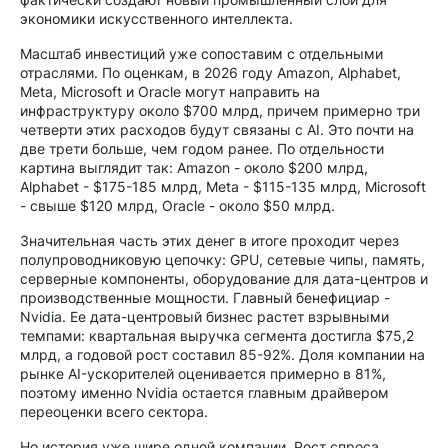
экономики искусственного интеллекта.
Масштаб инвестиций уже сопоставим с отдельными
отраслями. По оценкам, в 2026 году Amazon, Alphabet,
Meta, Microsoft и Oracle могут направить на
инфраструктуру около $700 млрд, причем примерно три
четверти этих расходов будут связаны с AI. Это почти на
две трети больше, чем годом ранее. По отдельности
картина выглядит так: Amazon - около $200 млрд,
Alphabet - $175-185 млрд, Meta - $115-135 млрд, Microsoft
- свыше $120 млрд, Oracle - около $50 млрд.
Значительная часть этих денег в итоге проходит через
полупроводниковую цепочку: GPU, сетевые чипы, память,
серверные компоненты, оборудование для дата-центров и
производственные мощности. Главный бенефициар -
Nvidia. Ее дата-центровый бизнес растет взрывными
темпами: квартальная выручка сегмента достигла $75,2
млрд, а годовой рост составил 85-92%. Доля компании на
рынке AI-ускорителей оценивается примерно в 81%,
поэтому именно Nvidia остается главным драйвером
переоценки всего сектора.
Но история уже шире одной компании. Рост спроса