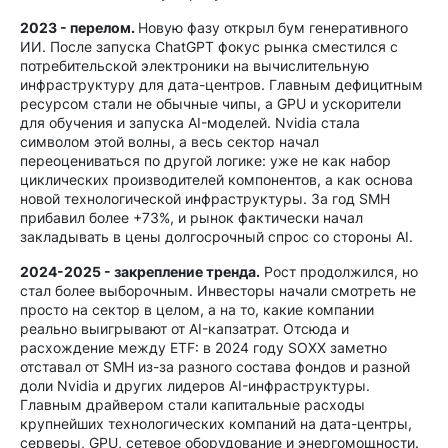
2023 - перелом.
Новую фазу открыл бум генеративного
ИИ. После запуска ChatGPT фокус рынка сместился с
потребительской электроники на вычислительную
инфраструктуру для дата-центров. Главным дефицитным
ресурсом стали не обычные чипы, а GPU и ускорители
для обучения и запуска AI-моделей. Nvidia стала
символом этой волны, а весь сектор начал
переоцениваться по другой логике: уже не как набор
циклических производителей компонентов, а как основа
новой технологической инфраструктуры. За год SMH
прибавил более +73%, и рынок фактически начал
закладывать в цены долгосрочный спрос со стороны AI.
2024-2025 - закрепление тренда.
Рост продолжился, но
стал более выборочным. Инвесторы начали смотреть не
просто на сектор в целом, а на то, какие компании
реально выигрывают от AI-капзатрат. Отсюда и
расхождение между ETF: в 2024 году SOXX заметно
отставал от SMH из-за разного состава фондов и разной
доли Nvidia и других лидеров AI-инфраструктуры.
Главным драйвером стали капитальные расходы
крупнейших технологических компаний на дата-центры,
серверы, GPU, сетевое оборудование и энергомощности.