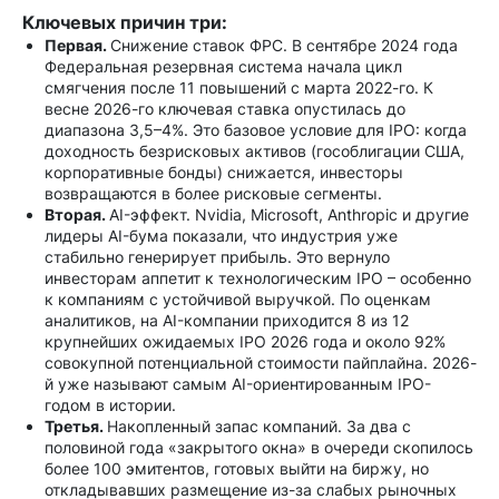
Ключевых причин три:
Первая.
Снижение ставок ФРС. В сентябре 2024 года
Федеральная резервная система начала цикл
смягчения после 11 повышений с марта 2022-го. К
весне 2026-го ключевая ставка опустилась до
диапазона 3,5–4%. Это базовое условие для IPO: когда
доходность безрисковых активов (гособлигации США,
корпоративные бонды) снижается, инвесторы
возвращаются в более рисковые сегменты.
Вторая.
AI-эффект. Nvidia, Microsoft, Anthropic и другие
лидеры AI-бума показали, что индустрия уже
стабильно генерирует прибыль. Это вернуло
инвесторам аппетит к технологическим IPO – особенно
к компаниям с устойчивой выручкой. По оценкам
аналитиков, на AI-компании приходится 8 из 12
крупнейших ожидаемых IPO 2026 года и около 92%
совокупной потенциальной стоимости пайплайна. 2026-
й уже называют самым AI-ориентированным IPO-
годом в истории.
Третья.
Накопленный запас компаний. За два с
половиной года «закрытого окна» в очереди скопилось
более 100 эмитентов, готовых выйти на биржу, но
откладывавших размещение из-за слабых рыночных