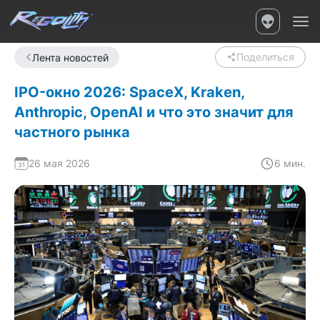
Поделиться
Лента новостей
IPO-окно 2026: SpaceX, Kraken,
Anthropic, OpenAI и что это значит для
частного рынка
26 мая 2026
6 мин.