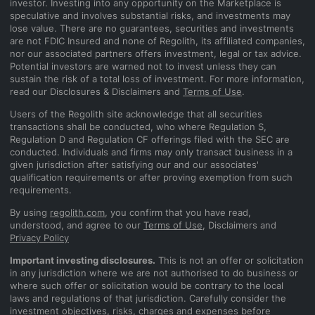
investor. Investing into any opportunity on the Marketplace is
speculative and involves substantial risks, and investments may
lose value. There are no guarantees, securities and investments
are not FDIC Insured and none of Regolith, its affiliated companies,
nor our associated partners offers investment, legal or tax advice.
Potential investors are warned not to invest unless they can
sustain the risk of a total loss of investment. For more information,
read our Disclosures & Disclaimers and
Terms of Use
.
Users of the Regolith site acknowledge that all securities
transactions shall be conducted, who where Regulation S,
Regulation D and Regulation CF offerings filed with the SEC are
conducted. Individuals and firms may only transact business in a
given jurisdiction after satisfying our and our associates'
qualification requirements or after proving exemption from such
requirements.
By using
regolith.com
, you confirm that you have read,
understood, and agree to our
Terms of Use
, Disclaimers and
Privacy Policy
Important investing disclosures.
This is not an offer or solicitation
in any jurisdiction where we are not authorised to do business or
where such offer or solicitation would be contrary to the local
laws and regulations of that jurisdiction. Carefully consider the
investment objectives, risks, charges and expenses before