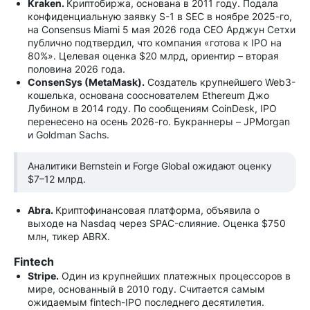
Kraken.
Криптобиржа, основана в 2011 году. Подала
конфиденциальную заявку S-1 в SEC в ноябре 2025-го,
на Consensus Miami 5 мая 2026 года CEO Арджун Сетхи
публично подтвердил, что компания «готова к IPO на
80%». Целевая оценка $20 млрд, ориентир – вторая
половина 2026 года.
ConsenSys (MetaMask).
Создатель крупнейшего Web3-
кошелька, основана сооснователем Ethereum Джо
Лубином в 2014 году. По сообщениям CoinDesk, IPO
перенесено на осень 2026-го. Букраннеры – JPMorgan
и Goldman Sachs.
Аналитики Bernstein и Forge Global ожидают оценку
$7–12 млрд.
Abra.
Криптофинансовая платформа, объявила о
выходе на Nasdaq через SPAC-слияние. Оценка $750
млн, тикер ABRX.
Fintech
Stripe.
Один из крупнейших платежных процессоров в
мире, основанный в 2010 году. Считается самым
ожидаемым fintech-IPO последнего десятилетия.