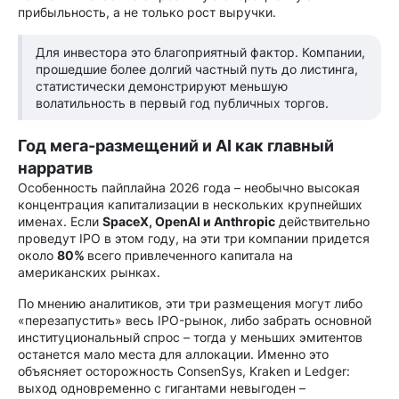
прибыльность, а не только рост выручки.
Для инвестора это благоприятный фактор. Компании,
прошедшие более долгий частный путь до листинга,
статистически демонстрируют меньшую
волатильность в первый год публичных торгов.
Год мега-размещений и AI как главный
нарратив
Особенность пайплайна 2026 года – необычно высокая
концентрация капитализации в нескольких крупнейших
именах. Если
SpaceX, OpenAI и Anthropic
действительно
проведут IPO в этом году, на эти три компании придется
около
80%
всего привлеченного капитала на
американских рынках.
По мнению аналитиков, эти три размещения могут либо
«перезапустить» весь IPO-рынок, либо забрать основной
институциональный спрос – тогда у меньших эмитентов
останется мало места для аллокации. Именно это
объясняет осторожность ConsenSys, Kraken и Ledger:
выход одновременно с гигантами невыгоден –