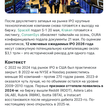
После двухлетнего затишья на рынке IPO крупные
технологические компании снова готовятся к выходу на
биржу.
SpaceX
подал S-1 20 мая,
Kraken
готовится к
листингу,
ConsenSys
обновляет таймлайн на осень, OURA
конфиденциально подала документы 21 мая. По оценкам
аналитиков,
12 ключевых ожидаемых IPO 2026 года
несут совокупную потенциальную капитализацию около
$3,1 трлн – это исторический рекорд для одного года.
Контекст
С 2022 по 2024 год рынок IPO в США был практически
закрыт. В 2022-м на NYSE и Nasdaq разместились
меньше 90 компаний – против 270 годом ранее. 2023-й
оказался чуть лучше, но по объемам остался на уровне
2009–2010 годов. Первые
признаки оттепели появились в
2024-м
: на биржу вышли Reddit (RDDT), Astera Labs
(ALAB), Rubrik (RBRK), Ibotta (IBTA), а Instacart
восстановился после неудачного дебюта 2023-го. По-
настоящему окно открылось в 2025-м.