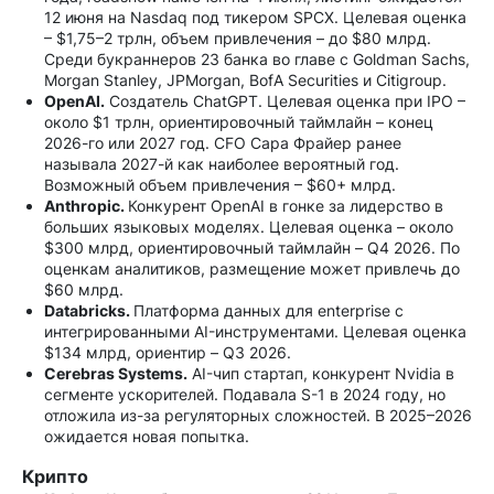
12 июня на Nasdaq под тикером SPCX. Целевая оценка
– $1,75–2 трлн, объем привлечения – до $80 млрд.
Среди букраннеров 23 банка во главе с Goldman Sachs,
Morgan Stanley, JPMorgan, BofA Securities и Citigroup.
OpenAI.
Создатель ChatGPT. Целевая оценка при IPO –
около $1 трлн, ориентировочный таймлайн – конец
2026-го или 2027 год. CFO Сара Фрайер ранее
называла 2027-й как наиболее вероятный год.
Возможный объем привлечения – $60+ млрд.
Anthropic.
Конкурент OpenAI в гонке за лидерство в
больших языковых моделях. Целевая оценка – около
$300 млрд, ориентировочный таймлайн – Q4 2026. По
оценкам аналитиков, размещение может привлечь до
$60 млрд.
Databricks.
Платформа данных для enterprise с
интегрированными AI-инструментами. Целевая оценка
$134 млрд, ориентир – Q3 2026.
Cerebras Systems.
AI-чип стартап, конкурент Nvidia в
сегменте ускорителей. Подавала S-1 в 2024 году, но
отложила из-за регуляторных сложностей. В 2025–2026
ожидается новая попытка.
Крипто