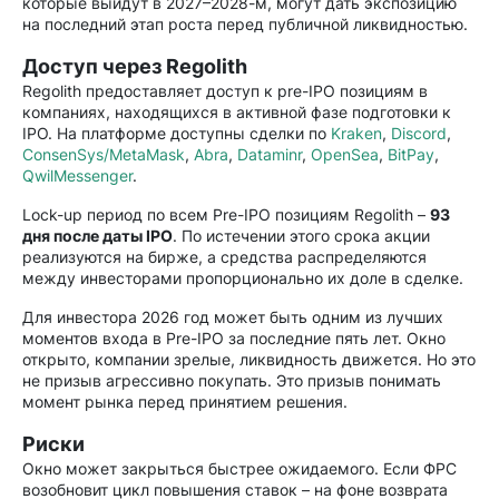
которые выйдут в 2027–2028-м, могут дать экспозицию
на последний этап роста перед публичной ликвидностью.
Доступ через Regolith
Regolith предоставляет доступ к pre-IPO позициям в
компаниях, находящихся в активной фазе подготовки к
IPO. На платформе доступны сделки по
Kraken
,
Discord
,
ConsenSys/MetaMask
,
Abra
,
Dataminr
,
OpenSea
,
BitPay
,
QwilMessenger
.
Lock-up период по всем Pre-IPO позициям Regolith –
93
дня после даты IPO
. По истечении этого срока акции
реализуются на бирже, а средства распределяются
между инвесторами пропорционально их доле в сделке.
Для инвестора 2026 год может быть одним из лучших
моментов входа в Pre-IPO за последние пять лет. Окно
открыто, компании зрелые, ликвидность движется. Но это
не призыв агрессивно покупать. Это призыв понимать
момент рынка перед принятием решения.
Риски
Окно может закрыться быстрее ожидаемого. Если ФРС
возобновит цикл повышения ставок – на фоне возврата