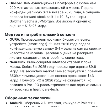
Discord.
Коммуникационная платформа с более чем
200 млн активных пользователей в месяц. Подала
конфиденциальную S-1 в январе 2026 года, в феврале
провела forward stock split 1 к 10. Букраннеры –
Goldman Sachs и JPMorgan. Возможный ориентир
оценки – $15–25 млрд.
Медтех и потребительский сегмент
OURA.
Производитель носимых биометрических
устройств (smart rings). 21 мая 2026 года подала
конфиденциальную заявку S-1 – одна из самых свежих
новостей пайплайна. Целевая оценка не раскрыта,
листинг ожидается во второй половине года.
Neuralink.
Brain-computer interface стартап Илона
Маска. Series E в 2025 году прошел при оценке $9,6
млрд. На secondary market сейчас торгуется с премией
350%+ – имплицированная оценка превышает $43
млрд. Прямого IPO в 2026 году не ожидается, но
позиция в Pre-IPO рассматривается как одна из самых
интересных в healthcare-tech.
Оборонные технологии
Anduril.
Оборонный AI-стартап, конкурент Palantir и