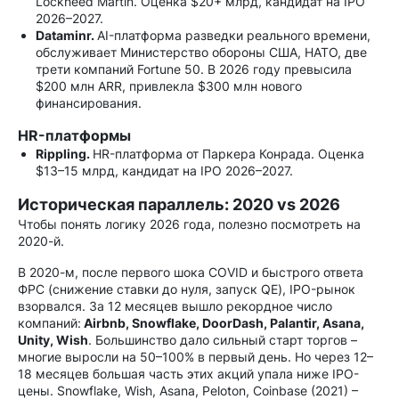
Lockheed Martin. Оценка $20+ млрд, кандидат на IPO
2026–2027.
Dataminr.
AI-платформа разведки реального времени,
обслуживает Министерство обороны США, НАТО, две
трети компаний Fortune 50. В 2026 году превысила
$200 млн ARR, привлекла $300 млн нового
финансирования.
HR-платформы
Rippling.
HR-платформа от Паркера Конрада. Оценка
$13–15 млрд, кандидат на IPO 2026–2027.
Историческая параллель: 2020 vs 2026
Чтобы понять логику 2026 года, полезно посмотреть на
2020-й.
В 2020-м, после первого шока COVID и быстрого ответа
ФРС (снижение ставки до нуля, запуск QE), IPO-рынок
взорвался. За 12 месяцев вышло рекордное число
компаний:
Airbnb, Snowflake, DoorDash, Palantir, Asana,
Unity, Wish
. Большинство дало сильный старт торгов –
многие выросли на 50–100% в первый день. Но через 12–
18 месяцев большая часть этих акций упала ниже IPO-
цены. Snowflake, Wish, Asana, Peloton, Coinbase (2021) –