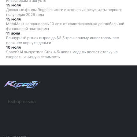
инвесторам в августе
15 июля
Доходные фонды Regolith: итоги и ключевые результаты первого
полугодия 2026 года
15 июля
MetaMask исполнилось 10 лет: от криптокошелька до глобальной
финансовой платформы
11 июля
Венчурный рынок вырос до $3,5 трлн: почему инвесторам все
сложнее вернуть деньги
10 июля
SpaceXAI выпустила Grok 4.5: новая модель делает ставку на
скорость и низкую стоимость
Выбор языка