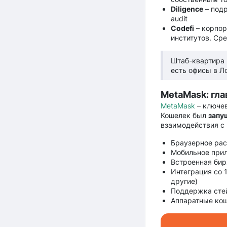
Diligence
– подр
audit
Codefi
– корпор
институтов. Сре
Штаб-квартира 
есть офисы в Л
MetaMask: гла
MetaMask
– ключев
Кошелек был
запу
взаимодействия с 
Браузерное рас
Мобильное прил
Встроенная бир
Интеграция со 1
другие)
Поддержка стей
Аппаратные кош