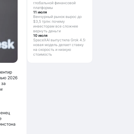
глобальной финансовой
платформы
11 июля
Венчурный рынок вырос до
$3,5 трлн: почему
инвесторам все сложнее
вернуть деньги
10 июля
SpaceXAI выпустила Grok 4.5:
новая модель делает ставку
на скорость и низкую
стоимость
иентир
нью 2026
 за
им
женец
е
инстона