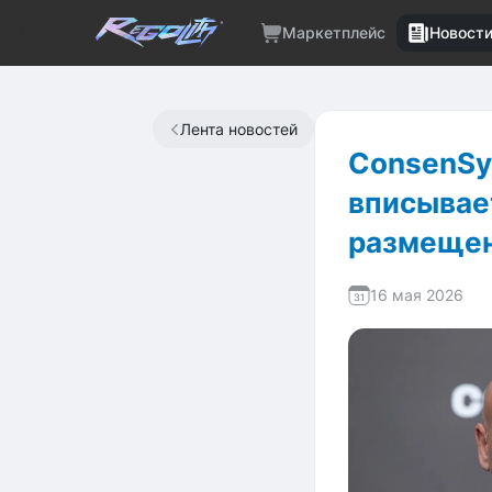
Маркетплейс
Новост
Лента новостей
ConsenSys
вписывае
размещен
16 мая 2026