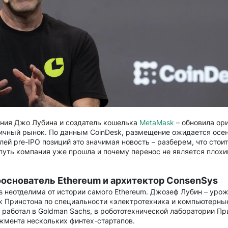
ания Джо Лубина и создатель кошелька
MetaMask
– обновила ор
личный рынок. По данным CoinDesk, размещение ожидается осе
ей pre-IPO позиций это значимая новость – разберем, что стоит
путь компания уже прошла и почему перенос не является плох
ооснователь Ethereum и архитектор ConsenSys
 неотделима от истории самого Ethereum. Джозеф Лубин – уро
к Принстона по специальности «электротехника и компьютерны
 работал в Goldman Sachs, в робототехнической лаборатории Пр
жмента нескольких финтех-стартапов.