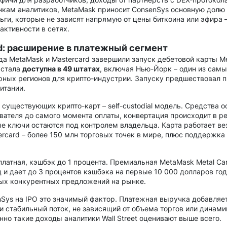
нкам аналитиков, MetaMask приносит ConsenSys основную долю
ньги, которые не зависят напрямую от цены биткоина или эфира –
активности в сетях.
d: расширение в платежный сегмент
да MetaMask и Mastercard завершили запуск дебетовой карты M
 стала
доступна в 49 штатах
, включая Нью-Йорк – один из самы
ных регионов для крипто-индустрии. Запуску предшествовал п
итании.
т существующих крипто-карт – self-custodial модель. Средства 
вателя до самого момента оплаты, конвертация происходит в р
е ключи остаются под контролем владельца. Карта работает вез
rcard – более 150 млн торговых точек в мире, плюс поддержка 
платная, кэшбэк до 1 процента. Премиальная MetaMask Metal Car
д и дает до 3 процентов кэшбэка на первые 10 000 долларов го
мых конкурентных предложений на рынке.
Sys на IPO это значимый фактор. Платежная выручка добавляет
 стабильный поток, не зависящий от объема торгов или динами
нно такие доходы аналитики Wall Street оценивают выше всего.