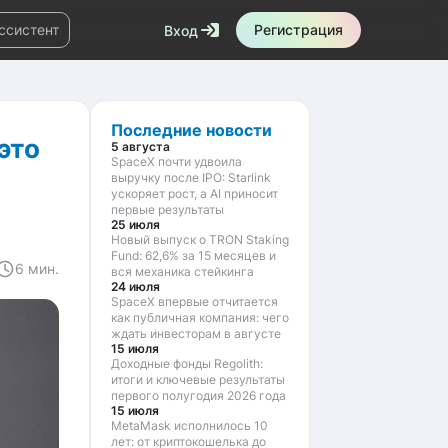
ссистент
Регистрация
Вход
Маркетплейс
Новости
Последние новости
это
5 августа
SpaceX почти удвоила
выручку после IPO: Starlink
ускоряет рост, а AI приносит
первые результаты
25 июля
Новый выпуск о TRON Staking
Fund: 62,6% за 15 месяцев и
6 мин.
вся механика стейкинга
24 июля
SpaceX впервые отчитается
как публичная компания: чего
ждать инвесторам в августе
15 июля
Доходные фонды Regolith:
итоги и ключевые результаты
первого полугодия 2026 года
15 июля
MetaMask исполнилось 10
лет: от криптокошелька до