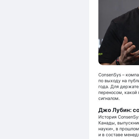
ConsenSys – комп
по выходу на пуб
года. Для держател
переносом, какой 
сигналом.
Джо Лубин: с
История ConsenSys
Канады, выпускни
науки», в прошлом
и в составе менед