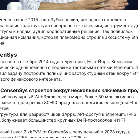
ereum в июле 2015 года Лубин решил, что одного протокола
на вся инфраструктура поверх него – кошельки, инструменты д
ступы к нодам, аудит, корпоративные решения. Так появилась
ционная компания, которая планомерно строила экосистему Eth
ия.
senSys
нована в октябре 2014 года в Бруклине, Нью-Йорк. Компания
ически одновременно с первыми тестовыми сетями Ethereum: Л
вил задачу построить полный инфраструктурный стек вокруг Et
вого финансового интернета.
 ConsenSys строится вокруг нескольких ключевых про
ый популярный Web3-кошелек в мире, более 30 млн активных
в месяц, доля рынка 80–90 процентов среди кошельков для Eth
етей
руктура для разработчиков dApps: API-доступ к Ethereum, IPFS 
Обслуживает большинство крупных DeFi-протоколов и NFT-
ный Layer-2 zkEVM от ConsenSys, запущенный в 2023 году, с
кеном LINEA, представленным в 2025-м