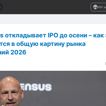
и
ИИ а
 откладывает IPO до осени – как 
тся в общую картину рынка
ий 2026