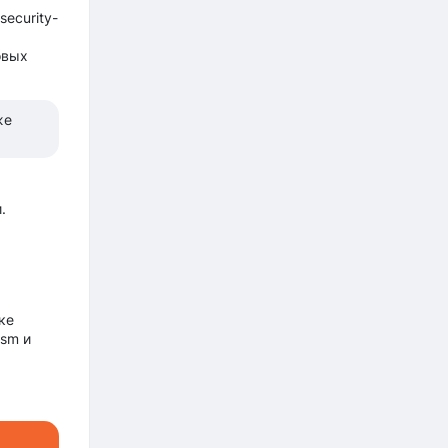
ecurity-
овых
же
.
ке
ism и