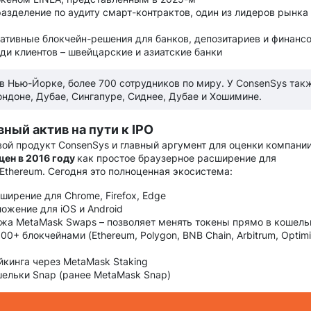
азделение по аудиту смарт-контрактов, один из лидеров рынка s
ативные блокчейн-решения для банков, депозитариев и финанс
ди клиентов – швейцарские и азиатские банки
в Нью-Йорке, более 700 сотрудников по миру. У ConsenSys так
ондоне, Дубае, Сингапуре, Сиднее, Дубае и Хошимине.
вный актив на пути к IPO
ой продукт ConsenSys и главный аргумент для оценки компании
щен в 2016 году
как простое браузерное расширение для
Ethereum. Сегодня это полноценная экосистема:
ширение для Chrome, Firefox, Edge
ожение для iOS и Android
жа MetaMask Swaps – позволяет менять токены прямо в кошель
00+ блокчейнами (Ethereum, Polygon, BNB Chain, Arbitrum, Optim
кинга через MetaMask Staking
ельки Snap (ранее MetaMask Snap)