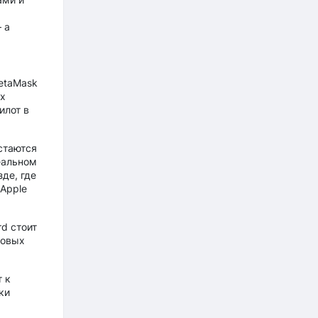
 а
etaMask
х
илот в
остаются
еальном
де, где
Apple
d стоит
довых
 к
ки