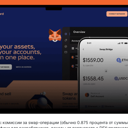
:
комиссии за swap-операции (обычно 0.875 процента от суммы
фичи для разработчиков, доходы от партнерств с DEX-протокол