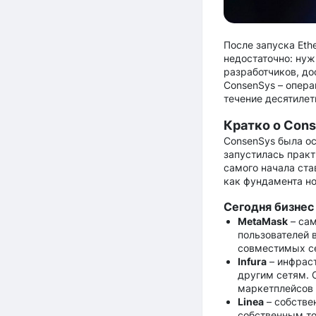
После запуска Eth
недостаточно: нуж
разработчиков, до
ConsenSys – опера
течение десятилет
Кратко о Con
ConsenSys была ос
запустилась практ
самого начала ста
как фундамента но
Сегодня бизнес
MetaMask
– сам
пользователей 
совместимых с
Infura
– инфраст
другим сетям. 
маркетплейсов
Linea
– собствен
собственным то