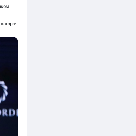
иком
а
 которая