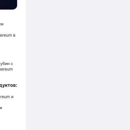
ля
ereum в
убин с
hereum
дуктов:
ereum и
и