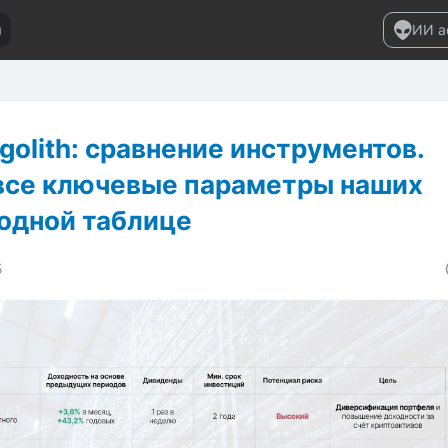
и
ИИ а
olith: сравнение инструментов.
все ключевые параметры наших
 одной таблице
5