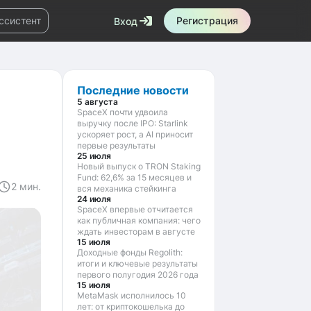
ссистент
Регистрация
Вход
Маркетплейс
Новости
Последние новости
5 августа
SpaceX почти удвоила
выручку после IPO: Starlink
ускоряет рост, а AI приносит
первые результаты
25 июля
Новый выпуск о TRON Staking
Fund: 62,6% за 15 месяцев и
2 мин.
вся механика стейкинга
24 июля
SpaceX впервые отчитается
как публичная компания: чего
ждать инвесторам в августе
15 июля
Доходные фонды Regolith:
итоги и ключевые результаты
первого полугодия 2026 года
15 июля
MetaMask исполнилось 10
лет: от криптокошелька до