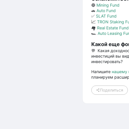
🔵
Mining Fund
🚗
Auto Fund
✅
SLAT Fund
📈
TRON Staking F
🏘
Real Estate Fund
🏎
Auto Leasing Fu
Какой еще фон
💬 Какая доходнос
инвестиций вы вид
инвестировать?
Напишите
нашему
планируем расшир
Поделиться