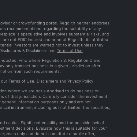
advisor or crowdfunding portal. Regolith neither endorses
kes recommendations regarding the suitability of any
ketplace is speculative and involves substantial risks, and
are not FDIC Insured and none of Regolith, its affiliated
tential investors are warned not to invest unless they
 Disclosures & Disclaimers and
Terms of Use
.
 conducted, who where Regulation S, Regulation D and
y only transact business in a given jurisdiction after
xemption from such requirements.
o our
Terms of Use
, Disclaimers and
Privacy Policy
diction where we are not authorised to do business or
ns of that jurisdiction. Carefully consider the investment
r general information purposes only and are not
ncial instrument, including but not limited, the securities,
 capital. Significant volatility and the possible lack of
estment decisions. Evaluate how this is suitable for your
purposes only and do not constitute a public offer,