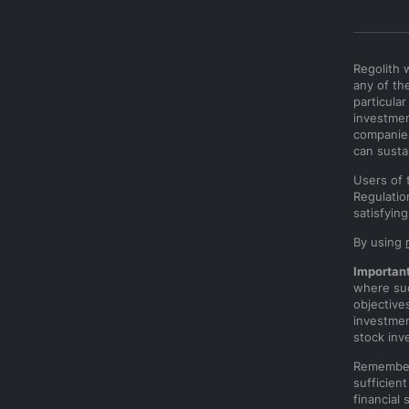
Regolith 
any of th
particula
investmen
companies
can susta
Users of 
Regulatio
satisfyin
By using
Important
where suc
objective
investment
stock inv
Remember t
sufficien
financial