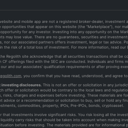
website and mobile app are not a registered broker-dealer, investment 
e opportunities that appear on this website (the “Marketplace”), nor ma
r opportunity for any investor. Investing into any opportunity on the Mar
ts may lose value. There are no guarantees, securities and investments 
, nor our associated partners offers investment, legal or tax advice. Po
in the risk of a total loss of investment. For more information, read our
the Regolith site acknowledge that all securities transactions shall be
n CF offerings filed with the SEC are conducted. Individuals and firms ma
g our and our associates' qualification requirements or after proving e
regolith.com
, you confirm that you have read, understood, and agree t
 investing disclosures.
This is not an offer or solicitation in any juris
h offer or solicitation would be contrary to the local laws and regulatio
s, risks, charges and expenses before investing. These materials are fo
 advice or a recommendation or solicitation to buy, sell or hold any fina
estments, commodities, property, IPOs, Pre-IPOs, bonds, cryptoasset.
hat investments involve significant risks. You risk losing all the invested
t liquidity carry risks that should be taken into account when making inv
 situation before investing. The materials provided are for informational 