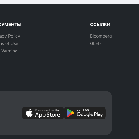
КУМЕНТЫ
ССЫЛКИ
acy Policy
Bloomberg
ms of Use
GLEIF
k Warning
L