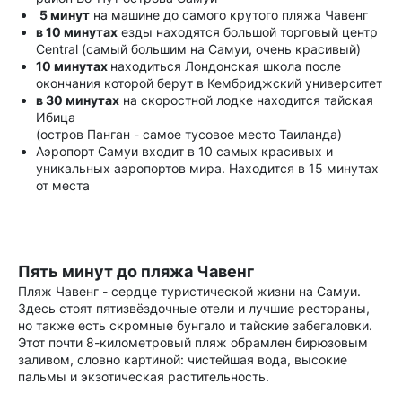
5 минут
на машине до самого крутого пляжа Чавенг
в 10 минутах
езды находятся большой торговый центр
Central (самый большим на Самуи, очень красивый)
10 минутах
находиться Лондонская школа после
окончания которой берут в Кембриджский университет
в 30 минутах
на скоростной лодке находится тайская
Ибица
(остров Панган - самое тусовое место Таиланда)
Аэропорт Самуи входит в 10 самых красивых и
уникальных аэропортов мира. Находится в 15 минутах
от места
Пять минут до пляжа Чавенг
Пляж Чавенг - сердце туристической жизни на Самуи.
Здесь стоят пятизвёздочные отели и лучшие рестораны,
но также есть скромные бунгало и тайские забегаловки.
Этот почти 8-километровый пляж обрамлен бирюзовым
заливом, словно картиной: чистейшая вода, высокие
пальмы и экзотическая растительность.