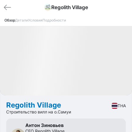
Regolith Village
Обзор
Детали
Условия
Подробности
Распродано
Fund
Real estate
Regolith Village
THA
Строительство вилл на о.Самуи
Антон Зиновьев
CEO Regolith Village